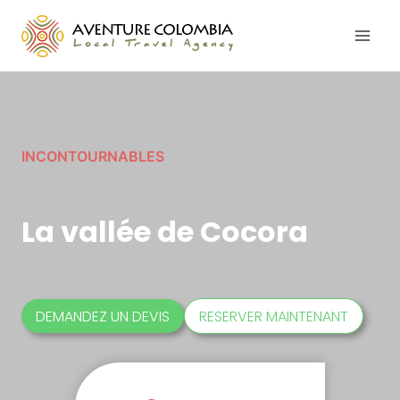
Aller
au
contenu
INCONTOURNABLES
La vallée de Cocora
DEMANDEZ UN DEVIS
RESERVER MAINTENANT