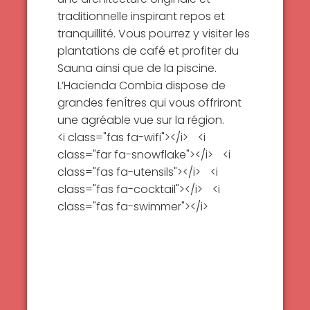
traditionnelle inspirant repos et
tranquillité. Vous pourrez y visiter les
plantations de café et profiter du
Sauna ainsi que de la piscine.
L’Hacienda Combia dispose de
grandes fenÍtres qui vous offriront
une agréable vue sur la région.
<i class="fas fa-wifi"></i>
<i
class="far fa-snowflake"></i>
<i
class="fas fa-utensils"></i>
<i
class="fas fa-cocktail"></i>
<i
class="fas fa-swimmer"></i>