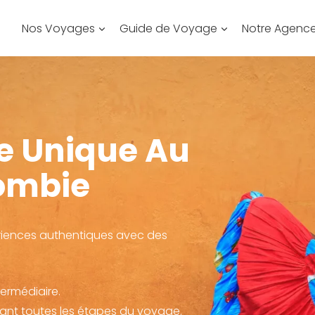
Nos Voyages
Guide de Voyage
Notre Agenc
e Unique Au
ombie
ériences authentiques avec des
termédiaire.
nt toutes les étapes du voyage.