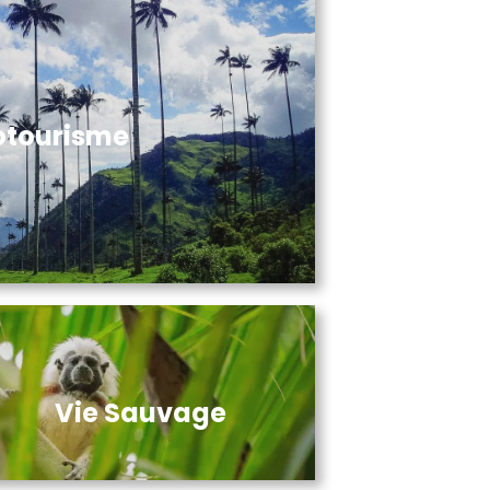
otourisme
Vie Sauvage