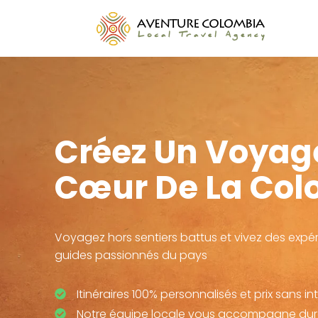
Aller
au
contenu
Créez Un Voyag
Cœur De La Col
Voyagez hors sentiers battus et vivez des exp
guides passionnés du pays
Itinéraires 100% personnalisés et prix sans in
Notre équipe locale vous accompagne dura