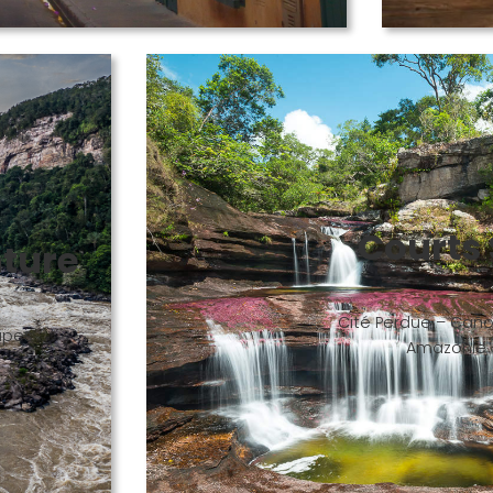
Courts 
nture
Cité Perdue – Caño 
oupes
Amazonie –