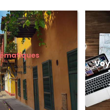
Thématiques
Voy
ille – Vie Sauvage
– Randonnée