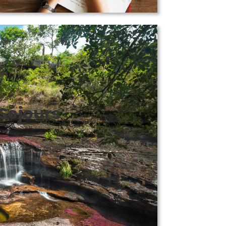
Séjours
Cristales – Guajira
 Pacifique