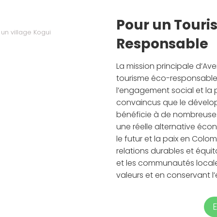
Pour un Touri
un village Kogui
Responsable
La mission principale d’A
tourisme éco-responsable 
l’engagement social et la
convaincus que le dévelo
bénéficie à de nombreuses
une réelle alternative éco
le futur et la paix en Colom
relations durables et équ
et les communautés locales,
valeurs et en conservant l
E