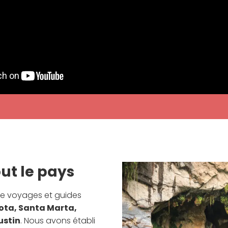
ut le pays
de voyages et guides
ota, Santa Marta,
ustin
. Nous avons établi