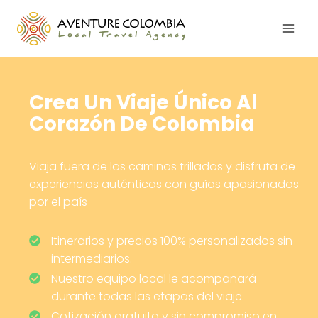
Saltar
al
contenido
Crea Un Viaje Único Al
Corazón De Colombia
Viaja fuera de los caminos trillados y disfruta de
experiencias auténticas con guías apasionados
por el país
Itinerarios y precios 100% personalizados sin
intermediarios.
Nuestro equipo local le acompañará
durante todas las etapas del viaje.
Cotización gratuita y sin compromiso en