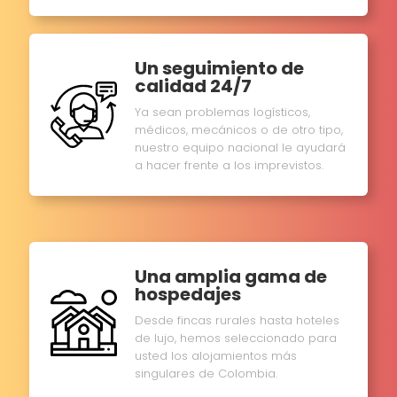
Un seguimiento de
calidad 24/7
Ya sean problemas logísticos,
médicos, mecánicos o de otro tipo,
nuestro equipo nacional le ayudará
a hacer frente a los imprevistos.
Una amplia gama de
hospedajes
Desde fincas rurales hasta hoteles
de lujo, hemos seleccionado para
usted los alojamientos más
singulares de Colombia.