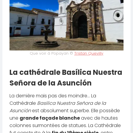
Que voir à Popayan ©
Tristan Quevilly
La cathédrale Basílica Nuestra
Señora de la Asunción
La dernière mais pas des moindre… La
Cathédrale
Basilica Nuestra Señora de la
Asunción
est absolument superbe. Elle possède
une
grande façade blanche
avec de hautes
colonnes surmontées de statues. La Cathédrale
fut construite à la
fin du 19ème siècle
, entre