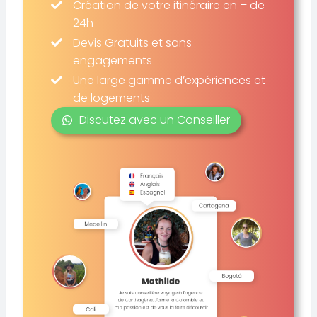
Création de votre itinéraire en – de
24h
Devis Gratuits et sans
engagements
Une large gamme d’expériences et
de logements
Discutez avec un Conseiller