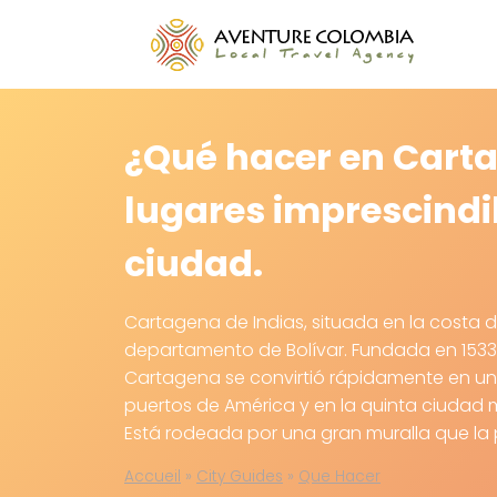
Saltar
al
contenido
¿Qué hacer en Carta
lugares imprescindib
ciudad.
Cartagena de Indias, situada en la costa de
departamento de Bolívar. Fundada en 1533
Cartagena se convirtió rápidamente en uno
puertos de América y en la quinta ciudad
Está rodeada por una gran muralla que la 
Accueil
»
City Guides
»
Que Hacer