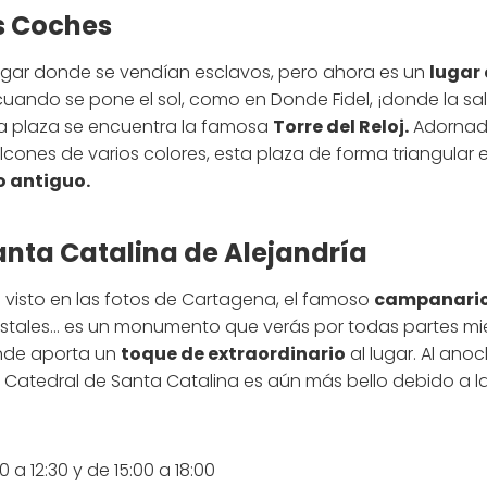
os Coches
lugar donde se vendían esclavos, pero ahora es un
lugar
ando se pone el sol, como en Donde Fidel, ¡donde la sals
ta plaza se encuentra la famosa
Torre del Reloj.
Adornad
lcones de varios colores, esta plaza de forma triangular 
o antiguo.
anta Catalina de Alejandría
 visto en las fotos de Cartagena, el famoso
campanario
ostales… es un monumento que verás por todas partes mi
onde aporta un
toque de extraordinario
al lugar. Al anoc
Catedral de Santa Catalina es aún más bello debido a l
0 a 12:30 y de 15:00 a 18:00