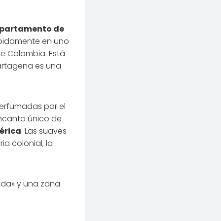
departamento de
ápidamente en uno
de Colombia. Está
Cartagena es una
perfumadas por el
encanto único de
érica
. Las suaves
a colonial, la
lada» y una zona