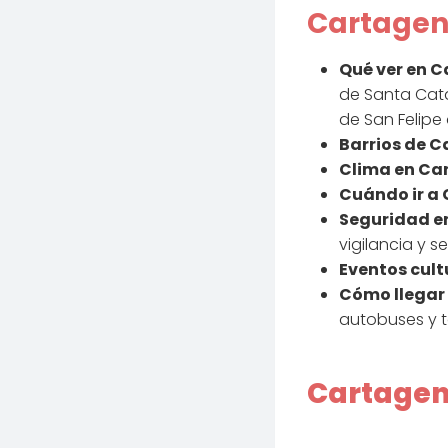
Cartagena
Qué ver en 
de Santa Catal
de San Felipe
Barrios de 
Clima en Ca
Cuándo ir a
Seguridad e
vigilancia y 
Eventos cult
Cómo llegar
autobuses y ta
Cartagena