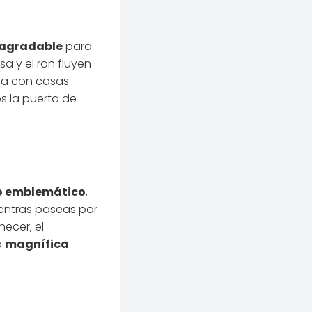
 agradable
para
a y el ron fluyen
a con casas
es la puerta de
 emblemático
,
entras paseas por
hecer, el
a
magnífica