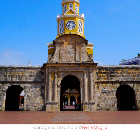
Cartagena Colombia ©
PierreMuglia