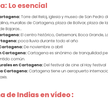
: Lo esencial
Cartagena:
Torre del Reloj, iglesia y museo de San Pedro d
ina, murallas de Cartagena, plaza de Bolívar, plaza de la 
 de Bajaras…
Cartagena:
El centro histórico, Getsemani, Boca Grande, La
rtagena:
poca lluvia durante todo el año
 Cartagena:
De noviembre a abril
n Cartagena:
Cartagena es sinónimo de tranquilidad p
sentido común.
urales en Cartagena:
Del festival de cine al Hay festival
 a Cartagena:
Cartagena tiene un aeropuerto internaci
xis.
 de Indias en vídeo :