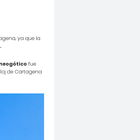
agena, ya que la
.
neogótico
fue
eloj de Cartagena