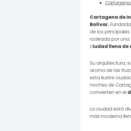
Cartagena:
Cartagena de I
Bolívar.
Fundada
de los principale
rodeada por una g
c
iudad llena de
Su arquitectura, 
aroma de las frut
esta ilustre ciud
noches de Cartage
convierten en el
d
La ciudad está di
más moderna llen