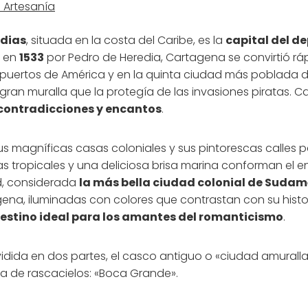
 Artesanía
ndias
, situada en la costa del Caribe, es la
capital del 
 en
1533
por Pedro de Heredia, Cartagena se convirtió r
s puertos de América y en la quinta ciudad más poblada 
ran muralla que la protegía de las invasiones piratas. 
 contradicciones y encantos
.
sus magníficas casas coloniales y sus pintorescas calles 
as tropicales y una deliciosa brisa marina conforman el 
ad, considerada
la más bella ciudad colonial de Sudam
na, iluminadas con colores que contrastan con su histori
estino ideal para los amantes del romanticismo
.
vidida en dos partes, el casco antiguo o «ciudad amural
a de rascacielos: «Boca Grande».